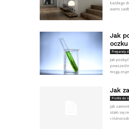
każdego do
warto zadb
Jak p
oczku
Preparaty 
Jak pozbyć
powszechn
mogą zrujn
Jak z
Profile do 
Jak zamont
stało się 
i różnorodn