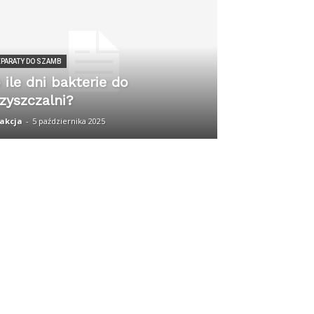
EPARATY DO SZAMB
 ile dni bakterie do
zyszczalni?
akcja
-
5 października 2025