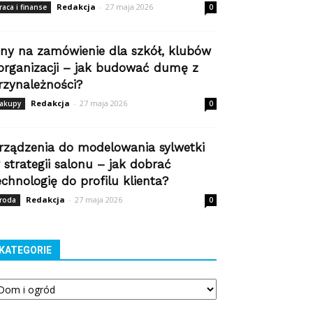
Redakcja
-
27 maja 2026
raca i finanse
0
iny na zamówienie dla szkół, klubów
 organizacji – jak budować dumę z
rzynależności?
Redakcja
-
27 maja 2026
akupy
0
rządzenia do modelowania sylwetki
 strategii salonu – jak dobrać
echnologię do profilu klienta?
Redakcja
-
27 maja 2026
roda
0
KATEGORIE
tegorie