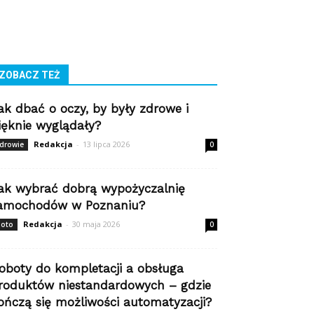
ZOBACZ TEŻ
ak dbać o oczy, by były zdrowe i
ięknie wyglądały?
Redakcja
-
13 lipca 2026
drowie
0
ak wybrać dobrą wypożyczalnię
amochodów w Poznaniu?
Redakcja
-
30 maja 2026
oto
0
oboty do kompletacji a obsługa
roduktów niestandardowych – gdzie
ończą się możliwości automatyzacji?