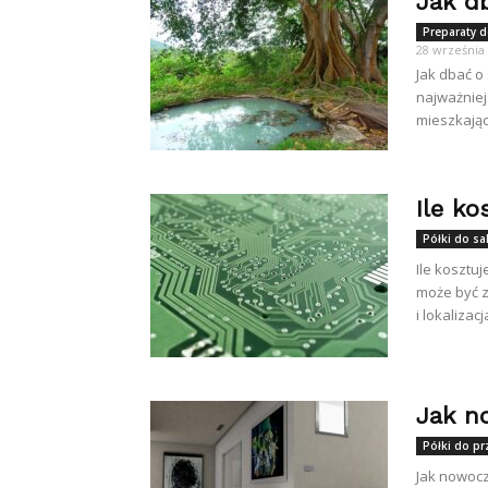
Jak d
Preparaty 
28 września
Jak dbać o
najważniej
mieszkający
Ile k
Półki do s
Ile kosztu
może być z
i lokalizacj
Jak n
Półki do p
Jak nowocz