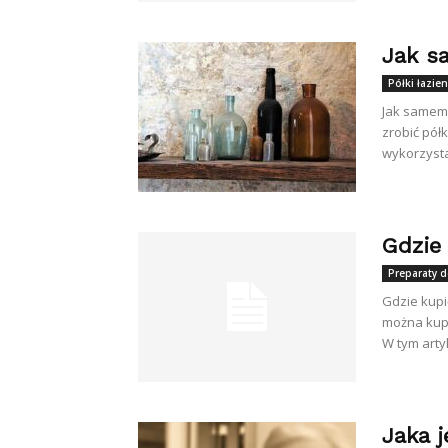
Jak s
Półki łazie
Jak samemu
zrobić pół
wykorzysta
Gdzie
Preparaty 
Gdzie kupi
można kupi
W tym artyk
Jaka 