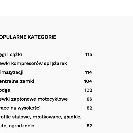
OPULARNE KATEGORIE
ęgi i cążki
115
ewki kompresorów sprężarek
limatyzacji
114
entralne zamki
104
odge
102
ewki zapłonowe motocyklowe
86
race na wysokości
82
rofile stalowe, młotkowane, gładkie,
ute, ogrodzenie
82