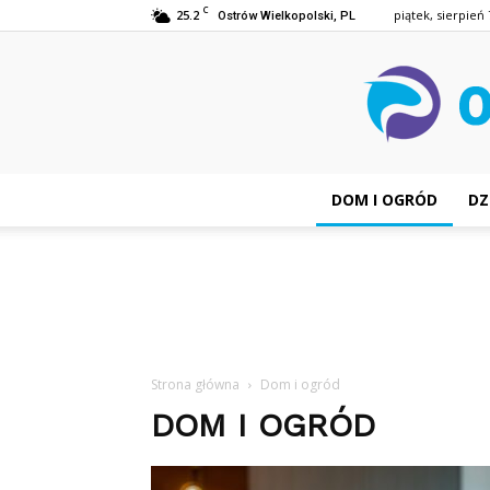
C
25.2
piątek, sierpień 
Ostrów Wielkopolski, PL
DOM I OGRÓD
DZ
Strona główna
Dom i ogród
DOM I OGRÓD