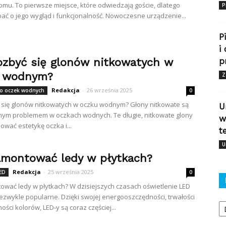
mu. To pierwsze miejsce, które odwiedzają goście, dlatego
P
ać o jego wygląd i funkcjonalność. Nowoczesne urządzenie...
P
i
ozbyć się glonów nitkowatych w
p
 wodnym?
Z
Redakcja
-
26 września 2025
do oczek wodnych
0
 się glonów nitkowatych w oczku wodnym? Głony nitkowate są
U
ym problemem w oczkach wodnych. Te długie, nitkowate glony
w
ować estetykę oczka i...
t
U
amontować ledy w płytkach?
Redakcja
-
25 września 2025
LED
0
ować ledy w płytkach? W dzisiejszych czasach oświetlenie LED
niezwykle popularne. Dzięki swojej energooszczędności, trwałości
Ka
ości kolorów, LED-y są coraz częściej...