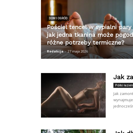
DOM I OGRÓD
Pościel tencel w sypialni pary
jak jedna tkanina może pogod
różne potrzeby termiczne?
Redakcja
-
27 maja 2026
Jak z
Półki łazie
Jak zamont
wynajmujem
jednocześn