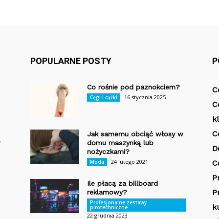
POPULARNE POSTY
P
Co rośnie pod paznokciem?
C
16 stycznia 2025
Cęgi i cążki
C
k
C
Jak samemu obciąć włosy w
w
domu maszynką lub
D
nożyczkami?
24 lutego 2021
Moda
C
P
Ile płacą za billboard
P
reklamowy?
Profesjonalne zestawy
k
pirotechniczne
22 grudnia 2023