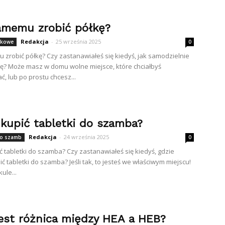
amemu zrobić półkę?
Redakcja
-
25 września 2025
nkowe
0
 zrobić półkę? Czy zastanawiałeś się kiedyś, jak samodzielnie
kę? Może masz w domu wolne miejsce, które chciałbyś
ć, lub po prostu chcesz...
 kupić tabletki do szamba?
Redakcja
-
24 września 2025
do szamb
0
ć tabletki do szamba? Czy zastanawiałeś się kiedyś, gdzie
ć tabletki do szamba? Jeśli tak, to jesteś we właściwym miejscu!
ule...
jest różnica między HEA a HEB?