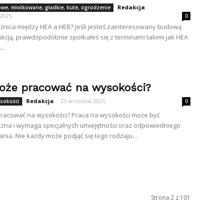
Redakcja
-
lowe, młotkowane, gładkie, kute, ogrodzenie
 2025
0
różnica między HEA a HEB? Jeśli jesteś zainteresowany budową
ukcją, prawdopodobnie spotkałeś się z terminami takimi jak HEA
..
oże pracować na wysokości?
Redakcja
-
23 września 2025
ysokości
0
pracować na wysokości? Praca na wysokości może być
zna i wymaga specjalnych umiejętności oraz odpowiedniego
nia. Nie każdy może podjąć się tego rodzaju...
Strona 2 z 101