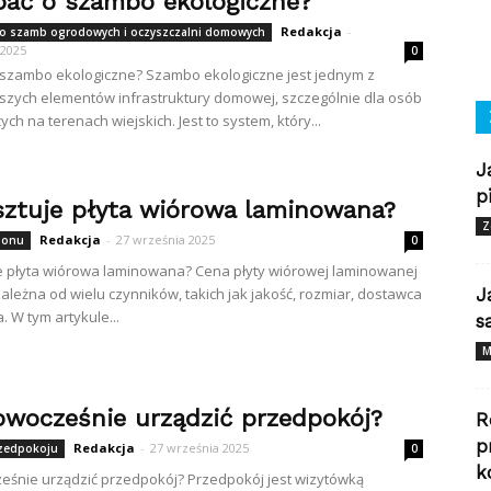
bać o szambo ekologiczne?
Redakcja
-
do szamb ogrodowych i oczyszczalni domowych
 2025
0
 szambo ekologiczne? Szambo ekologiczne jest jednym z
szych elementów infrastruktury domowej, szczególnie dla osób
ch na terenach wiejskich. Jest to system, który...
J
p
osztuje płyta wiórowa laminowana?
Z
Redakcja
-
27 września 2025
alonu
0
je płyta wiórowa laminowana? Cena płyty wiórowej laminowanej
ależna od wielu czynników, takich jak jakość, rozmiar, dostawca
J
a. W tym artykule...
s
M
owocześnie urządzić przedpokój?
R
p
Redakcja
-
27 września 2025
rzedpokoju
0
k
eśnie urządzić przedpokój? Przedpokój jest wizytówką