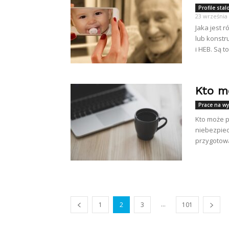
Profile sta
23 września
Jaka jest 
lub konstr
i HEB. Są to.
Kto m
Prace na w
Kto może 
niebezpiec
przygotowa
...
1
2
3
101