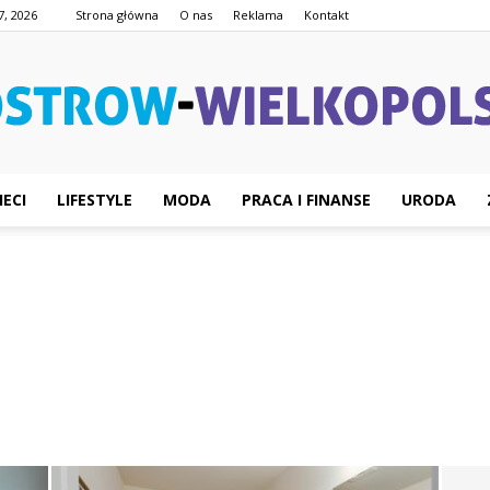
7, 2026
Strona główna
O nas
Reklama
Kontakt
IECI
LIFESTYLE
MODA
PRACA I FINANSE
URODA
Ostrow-
Wielkopolski.pl