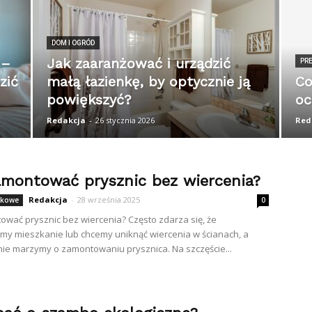
DOM I OGRÓD
 –
Jak zaaranżować i urządzić
PR
zić
małą łazienkę, by optycznie ją
Co
powiększyć?
oc
Redakcja
-
26 stycznia 2026
Red
amontować prysznic bez wiercenia?
Redakcja
-
28 września 2025
nkowe
0
ować prysznic bez wiercenia? Często zdarza się, że
y mieszkanie lub chcemy uniknąć wiercenia w ścianach, a
ie marzymy o zamontowaniu prysznica. Na szczęście...