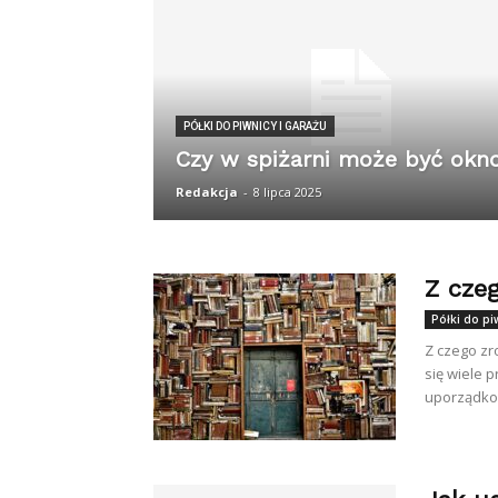
PÓŁKI DO PIWNICY I GARAŻU
Czy w spiżarni może być okn
Redakcja
-
8 lipca 2025
Z czeg
Półki do pi
Z czego zr
się wiele 
uporządkow