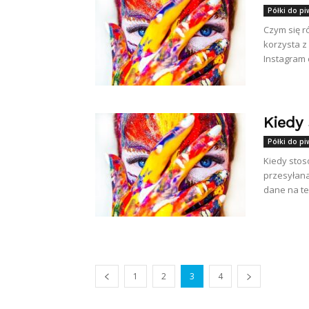
Półki do pi
Czym się r
korzysta z
Instagram c
Kiedy
Półki do pi
Kiedy stoso
przesyłana
dane na te
1
2
3
4