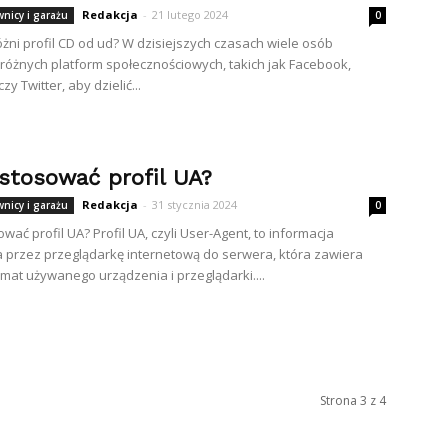
Redakcja
-
21 lutego 2024
wnicy i garażu
0
óżni profil CD od ud? W dzisiejszych czasach wiele osób
 różnych platform społecznościowych, takich jak Facebook,
zy Twitter, aby dzielić...
 stosować profil UA?
Redakcja
-
31 stycznia 2024
wnicy i garażu
0
wać profil UA? Profil UA, czyli User-Agent, to informacja
 przez przeglądarkę internetową do serwera, która zawiera
mat używanego urządzenia i przeglądarki....
Strona 3 z 4