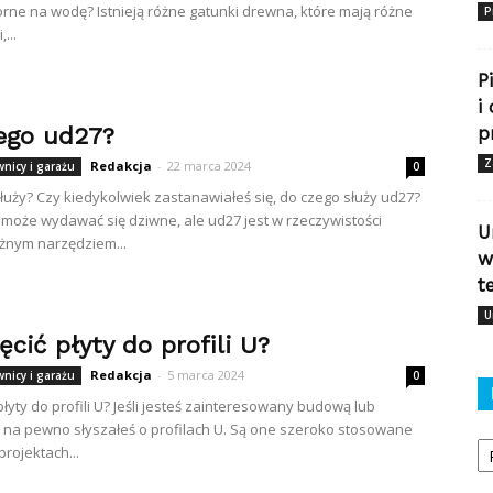
ne na wodę? Istnieją różne gatunki drewna, które mają różne
P
...
P
i
ego ud27?
p
Z
Redakcja
-
22 marca 2024
wnicy i garażu
0
łuży? Czy kiedykolwiek zastanawiałeś się, do czego służy ud27?
 może wydawać się dziwne, ale ud27 jest w rzeczywistości
U
żnym narzędziem...
w
t
U
ęcić płyty do profili U?
Redakcja
-
5 marca 2024
wnicy i garażu
0
płyty do profili U? Jeśli jesteś zainteresowany budową lub
na pewno słyszałeś o profilach U. Są one szeroko stosowane
Ka
rojektach...