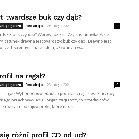
st twardsze buk czy dąb?
Redakcja
-
26 lutego 2024
wnicy i garażu
0
ardsze: buk czy dąb? Wprowadzenie Czy zastanawiałeś się
óry gatunek drewna jest twardszy: buk czy dąb? Drewno jest
 wszechstronnym materiałem, używanym w...
rofil na regał?
Redakcja
-
23 lutego 2024
wnicy i garażu
0
l na regał? Wybór odpowiedniego profilu na regał jest kluczowy
znego przechowywania i organizacji różnych przedmiotów.
ele różnych rodzajów profili, które można...
się różni profil CD od ud?