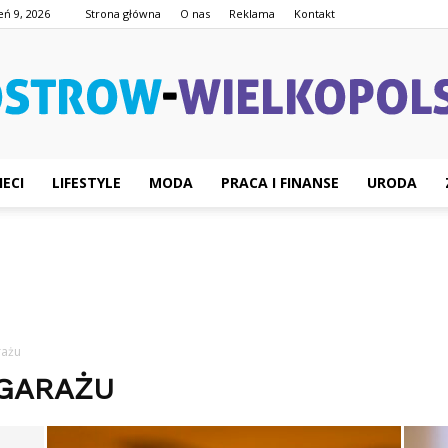
eń 9, 2026
Strona główna
O nas
Reklama
Kontakt
IECI
LIFESTYLE
MODA
PRACA I FINANSE
URODA
Ostrow-
Wielkopolski.pl
rażu
 GARAŻU