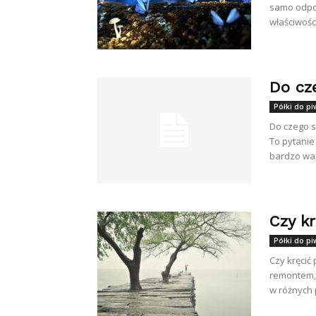
samo odpor
właściwości,
Do cz
Półki do pi
Do czego s
To pytanie
bardzo wa
Czy kr
Półki do pi
Czy kręcić 
remontem, 
w różnych p