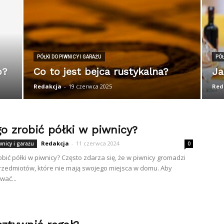
PÓŁKI DO PIWNICY I GARAŻU
PÓŁ
o?
Co to jest bejca rustykalna?
Ja
Redakcja
-
19 czerwca 2025
Red
o zrobić półki w piwnicy?
Redakcja
-
11 czerwca 2024
wnicy i garażu
0
obić półki w piwnicy? Często zdarza się, że w piwnicy gromadzi
przedmiotów, które nie mają swojego miejsca w domu. Aby
ać...