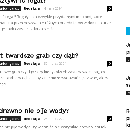
sztywnić regał?
Redakcja
-
4 maja 2024
wnicy i garażu
0
nić regał? Regały są niezwykle przydatnymi meblami, które
 nam na przechowywanie różnych przedmiotów w domu, biurze
. Jednak czasami zdarza się, że...
J
p
st twardsze grab czy dąb?
Z
Redakcja
-
30 marca 2024
wnicy i garażu
0
ardsze: grab czy dąb? Czy kiedykolwiek zastanawiałeś się, co
sze: grab czy dąb? To pytanie może wydawać się dziwne, ale w
J
ści...
s
M
 drewno nie pije wody?
R
p
Redakcja
-
28 marca 2024
wnicy i garażu
0
k
no nie pije wody? Czy wiesz, że nie wszystkie drewno jest tak