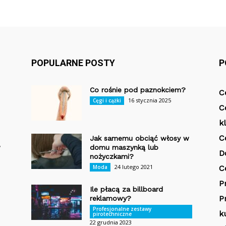
POPULARNE POSTY
P
Co rośnie pod paznokciem?
C
16 stycznia 2025
Cęgi i cążki
C
k
C
Jak samemu obciąć włosy w
w
domu maszynką lub
D
nożyczkami?
24 lutego 2021
Moda
C
P
Ile płacą za billboard
P
reklamowy?
Profesjonalne zestawy
k
pirotechniczne
22 grudnia 2023