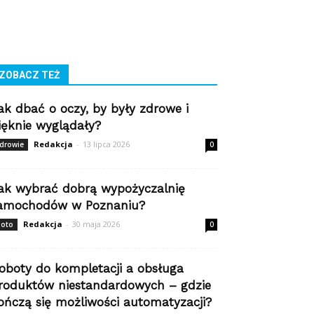
ZOBACZ TEŻ
ak dbać o oczy, by były zdrowe i
ięknie wyglądały?
Redakcja
-
13 lipca 2026
drowie
0
ak wybrać dobrą wypożyczalnię
amochodów w Poznaniu?
Redakcja
-
30 maja 2026
oto
0
oboty do kompletacji a obsługa
roduktów niestandardowych – gdzie
ończą się możliwości automatyzacji?