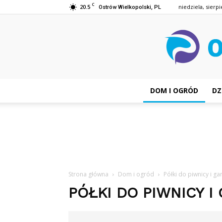
C
20.5
niedziela, sierpi
Ostrów Wielkopolski, PL
DOM I OGRÓD
DZ
Strona główna
Dom i ogród
Półki do piwnicy i ga
PÓŁKI DO PIWNICY I