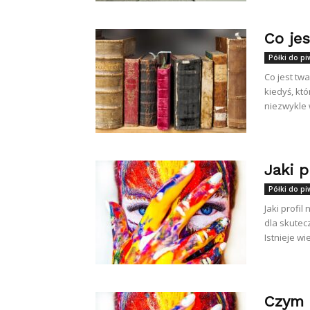
Co je
Półki do pi
Co jest tw
kiedyś, kt
niezwykle
Jaki p
Półki do pi
Jaki profi
dla skutec
Istnieje wi
Czym 