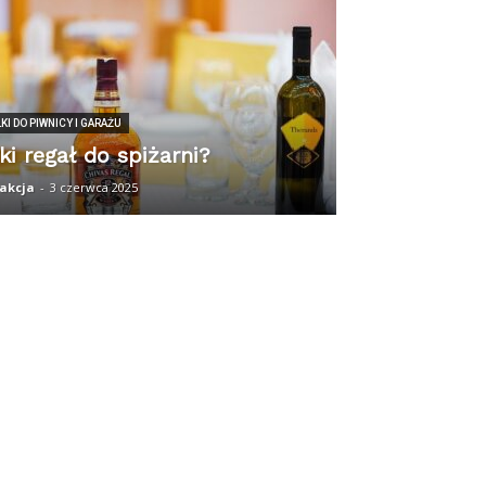
KI DO PIWNICY I GARAŻU
ki regał do spiżarni?
akcja
-
3 czerwca 2025