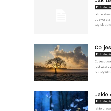
Jak u
Półki do pi
Jak usztyw
pozwalają
czy sklepie
Co je
Półki do pi
Co jest tw
jest tward
rzeczywisto
Jakie
Półki do pi
Jakie drew