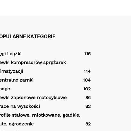
OPULARNE KATEGORIE
ęgi i cążki
115
ewki kompresorów sprężarek
limatyzacji
114
entralne zamki
104
odge
102
ewki zapłonowe motocyklowe
86
race na wysokości
82
rofile stalowe, młotkowane, gładkie,
ute, ogrodzenie
82