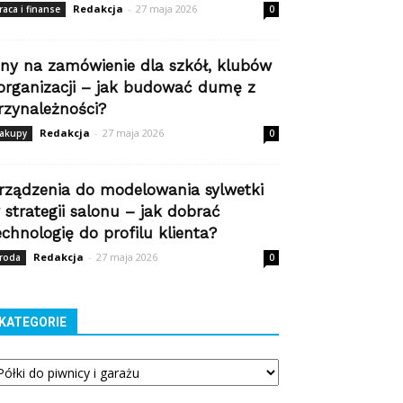
Redakcja
-
27 maja 2026
raca i finanse
0
iny na zamówienie dla szkół, klubów
 organizacji – jak budować dumę z
rzynależności?
Redakcja
-
27 maja 2026
akupy
0
rządzenia do modelowania sylwetki
 strategii salonu – jak dobrać
echnologię do profilu klienta?
Redakcja
-
27 maja 2026
roda
0
KATEGORIE
tegorie