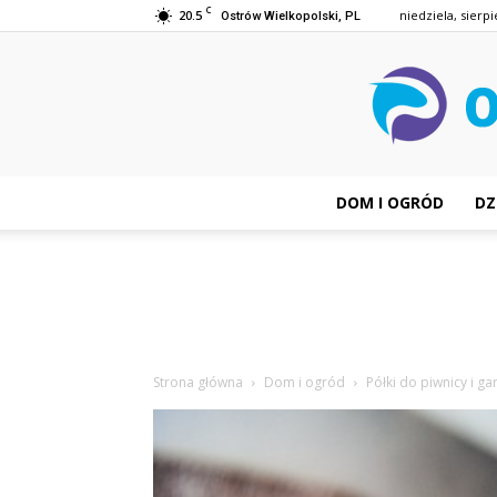
C
20.5
niedziela, sierpi
Ostrów Wielkopolski, PL
DOM I OGRÓD
DZ
Strona główna
Dom i ogród
Półki do piwnicy i ga