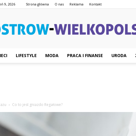
eń 9, 2026
Strona główna
O nas
Reklama
Kontakt
IECI
LIFESTYLE
MODA
PRACA I FINANSE
URODA
Ostrow-
Wielkopolski.pl
rażu
Co to jest gniazdo Regałowe?