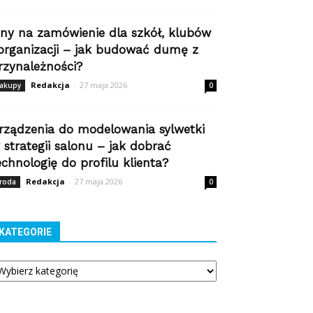
iny na zamówienie dla szkół, klubów
 organizacji – jak budować dumę z
rzynależności?
Redakcja
-
27 maja 2026
akupy
0
rządzenia do modelowania sylwetki
 strategii salonu – jak dobrać
echnologię do profilu klienta?
Redakcja
-
27 maja 2026
roda
0
KATEGORIE
tegorie