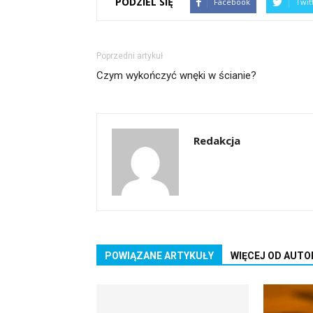
PODZIEL SIĘ
Facebook
Twit
Poprzedni artykuł
Czym wykończyć wnęki w ścianie?
Redakcja
POWIĄZANE ARTYKUŁY
WIĘCEJ OD AUTO