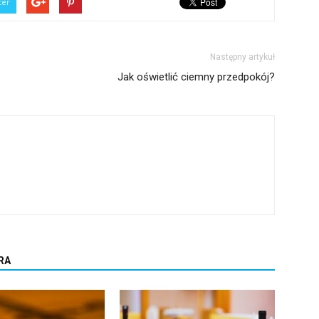
ter
Następny artykuł
Jak oświetlić ciemny przedpokój?
RA