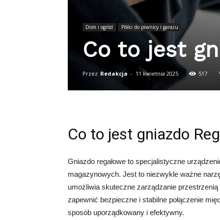
Dom i ogród
Półki do piwnicy i garażu
Co to jest g
Przez
Redakcja
-
11 kwietnia 2025
517
Co to jest gniazdo Re
Gniazdo regałowe to specjalistyczne urządzeni
magazynowych. Jest to niezwykle ważne narzęd
umożliwia skuteczne zarządzanie przestrzeni
zapewnić bezpieczne i stabilne połączenie mi
sposób uporządkowany i efektywny.