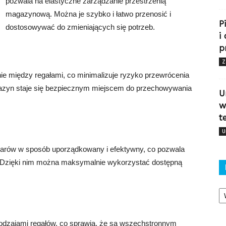
pozwala na elastyczne zarządzanie przestrzenią
magazynową. Można je szybko i łatwo przenosić i
P
dostosowywać do zmieniających się potrzeb.
i
p
Z
ie między regałami, co minimalizuje ryzyko przewrócenia
gazyn staje się bezpiecznym miejscem do przechowywania
U
w
t
U
warów w sposób uporządkowany i efektywny, co pozwala
Dzięki nim można maksymalnie wykorzystać dostępną
Ka
odzajami regałów, co sprawia, że są wszechstronnym