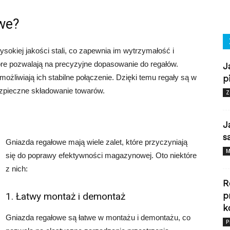
owe?
okiej jakości stali, co zapewnia im wytrzymałość i
tóre pozwalają na precyzyjne dopasowanie do regałów.
J
żliwiają ich stabilne połączenie. Dzięki temu regały są w
p
ezpieczne składowanie towarów.
Z
J
s
Gniazda regałowe mają wiele zalet, które przyczyniają
M
się do poprawy efektywności magazynowej. Oto niektóre
z nich:
R
1. Łatwy montaż i demontaż
p
k
Gniazda regałowe są łatwe w montażu i demontażu, co
P