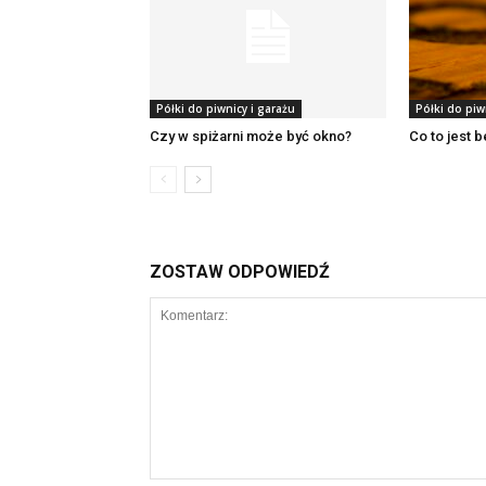
Półki do piwnicy i garażu
Półki do piw
Czy w spiżarni może być okno?
Co to jest b
ZOSTAW ODPOWIEDŹ