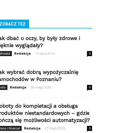
ZOBACZ TEŻ
ak dbać o oczy, by były zdrowe i
ięknie wyglądały?
Redakcja
-
13 lipca 2026
drowie
0
ak wybrać dobrą wypożyczalnię
amochodów w Poznaniu?
Redakcja
-
30 maja 2026
oto
0
oboty do kompletacji a obsługa
roduktów niestandardowych – gdzie
ończą się możliwości automatyzacji?
Redakcja
-
27 maja 2026
raca i finanse
0