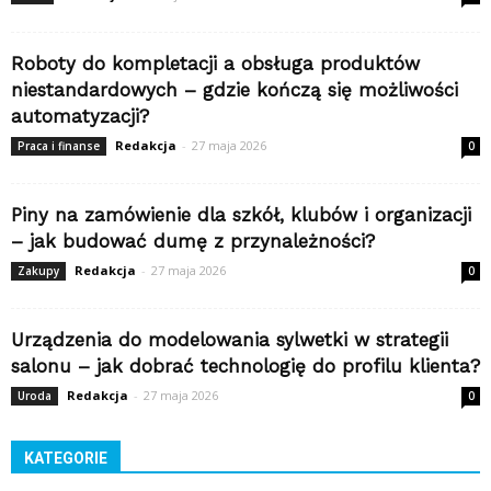
Roboty do kompletacji a obsługa produktów
niestandardowych – gdzie kończą się możliwości
automatyzacji?
Redakcja
-
27 maja 2026
Praca i finanse
0
Piny na zamówienie dla szkół, klubów i organizacji
– jak budować dumę z przynależności?
Redakcja
-
27 maja 2026
Zakupy
0
Urządzenia do modelowania sylwetki w strategii
salonu – jak dobrać technologię do profilu klienta?
Redakcja
-
27 maja 2026
Uroda
0
KATEGORIE