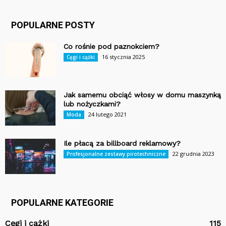
POPULARNE POSTY
Co rośnie pod paznokciem?
16 stycznia 2025
Cęgi i cążki
Jak samemu obciąć włosy w domu maszynką
lub nożyczkami?
24 lutego 2021
Moda
Ile płacą za billboard reklamowy?
22 grudnia 2023
Profesjonalne zestawy pirotechniczne
POPULARNE KATEGORIE
Cęgi i cążki
115