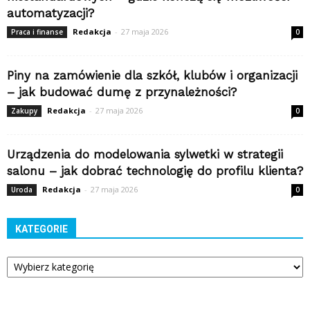
automatyzacji?
Redakcja
-
27 maja 2026
Praca i finanse
0
Piny na zamówienie dla szkół, klubów i organizacji
– jak budować dumę z przynależności?
Redakcja
-
27 maja 2026
Zakupy
0
Urządzenia do modelowania sylwetki w strategii
salonu – jak dobrać technologię do profilu klienta?
Redakcja
-
27 maja 2026
Uroda
0
KATEGORIE
Kategorie