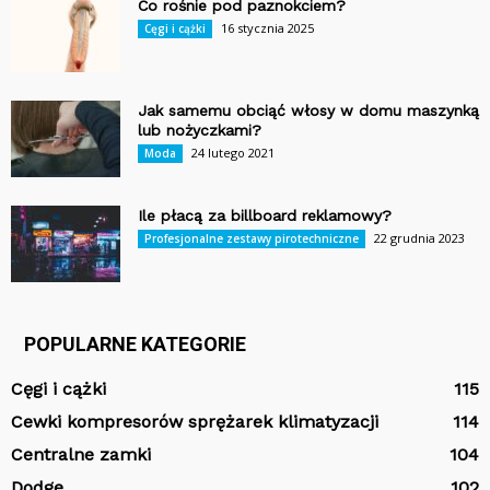
Co rośnie pod paznokciem?
16 stycznia 2025
Cęgi i cążki
Jak samemu obciąć włosy w domu maszynką
lub nożyczkami?
24 lutego 2021
Moda
Ile płacą za billboard reklamowy?
22 grudnia 2023
Profesjonalne zestawy pirotechniczne
POPULARNE KATEGORIE
Cęgi i cążki
115
Cewki kompresorów sprężarek klimatyzacji
114
Centralne zamki
104
Dodge
102