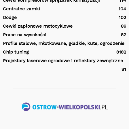
Cewki kompresorów sprężarek klimatyzacji
114
Centralne zamki
104
Dodge
102
Cewki zapłonowe motocyklowe
86
Prace na wysokości
82
Profile stalowe, młotkowane, gładkie, kute, ogrodzenie
Chip tuning
81
82
Projektory laserowe ogrodowe i reflektory zewnętrzne
81