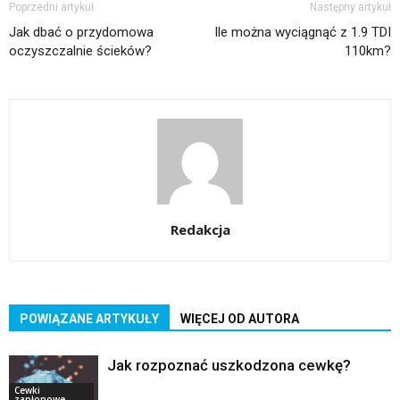
Poprzedni artykuł
Następny artykuł
Jak dbać o przydomowa
Ile można wyciągnąć z 1.9 TDI
oczyszczalnie ścieków?
110km?
Redakcja
POWIĄZANE ARTYKUŁY
WIĘCEJ OD AUTORA
Jak rozpoznać uszkodzona cewkę?
Cewki
zapłonowe