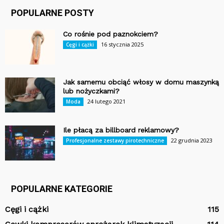
POPULARNE POSTY
Co rośnie pod paznokciem?
16 stycznia 2025
Cęgi i cążki
Jak samemu obciąć włosy w domu maszynką
lub nożyczkami?
24 lutego 2021
Moda
Ile płacą za billboard reklamowy?
22 grudnia 2023
Profesjonalne zestawy pirotechniczne
POPULARNE KATEGORIE
Cęgi i cążki
115