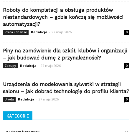
Roboty do kompletacji a obsługa produktów
niestandardowych – gdzie kończą się możliwości
automatyzacji?
Redakcja
-
27 maja 2026
Praca i finanse
0
Piny na zamówienie dla szkół, klubów i organizacji
– jak budować dumę z przynależności?
Redakcja
-
27 maja 2026
Zakupy
0
Urządzenia do modelowania sylwetki w strategii
salonu – jak dobrać technologię do profilu klienta?
Redakcja
-
27 maja 2026
Uroda
0
KATEGORIE
Kategorie