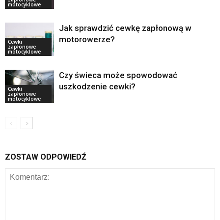
motocyklowe
Jak sprawdzić cewkę zapłonową w
motorowerze?
Cewki
zapłonowe
motocyklowe
Czy świeca może spowodować
uszkodzenie cewki?
Cewki
zapłonowe
motocyklowe
ZOSTAW ODPOWIEDŹ