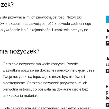
czek?
lista przywraca im ich pierwotną ostrość. Nożyczki,
łosów, z czasem tracą swoją ostrość z powodu codziennego
zywrócenie ich funkcjonalności i umożliwia precyzyjne
J
p
Z
enia nożyczek?
J
Ostrzenie nożyczek ma wiele korzyści. Przede
s
wszystkim pozwala na dokładne i precyzyjne cięcie. Jeśli
M
Twoje nożyczki są tępe, cięcie może być nierówne i
nieestetyczne. Ostrzenie nożyczek przywraca im ich
R
pierwotną ostrość, co pozwala na dokładne cięcie bez
p
uszkadzania materiału.
k
P
Kolejną korzyścią jest oszczędność pieniędzy. Zamiast