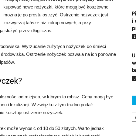
kupować nowe nożyczki, które mogą być kosztowne,
P
można je po prostu ostrzyć. Ostrzenie nożyczek jest
i
zazwyczaj tańsze niż zakup nowych, a przy
p
ą służyć przez długi czas.
Z
środowiska. Wyrzucanie zużytych nożyczek do śmieci
a środowiska. Ostrzenie nożyczek pozwala na ich ponowne
U
odpadów.
w
t
życzek?
U
ależności od miejsca, w którym to robisz. Ceny mogą być
anu i lokalizacji. W związku z tym trudno podać
Ka
nie kosztuje ostrzenie nożyczek.
zek może wynosić od 10 do 50 złotych. Warto jednak