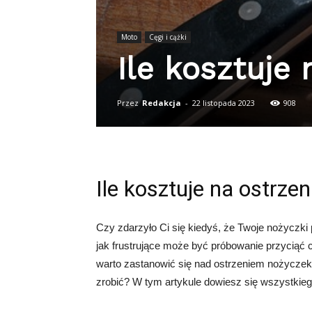
Moto
Cęgi i cążki
Ile kosztuje
Przez
Redakcja
-
22 listopada 2023
908
Ile kosztuje na ostrze
Czy zdarzyło Ci się kiedyś, że Twoje nożyczki pr
jak frustrujące może być próbowanie przyciąć co
warto zastanowić się nad ostrzeniem nożyczek. 
zrobić? W tym artykule dowiesz się wszystkieg