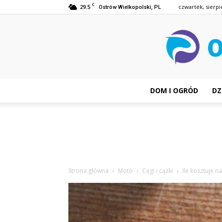
C
29.5
czwartek, sierpi
Ostrów Wielkopolski, PL
DOM I OGRÓD
DZ
Strona główna
Moto
Cęgi i cążki
Ile kosztuje n