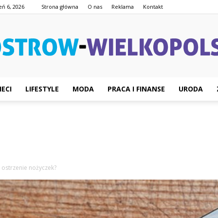
eń 6, 2026
Strona główna
O nas
Reklama
Kontakt
IECI
LIFESTYLE
MODA
PRACA I FINANSE
URODA
Ostrow-
Wielkopolski.pl
a ostrzenie nożyczek?