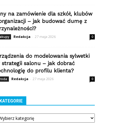
iny na zamówienie dla szkół, klubów
 organizacji – jak budować dumę z
rzynależności?
Redakcja
-
27 maja 2026
akupy
0
rządzenia do modelowania sylwetki
 strategii salonu – jak dobrać
echnologię do profilu klienta?
Redakcja
-
27 maja 2026
roda
0
KATEGORIE
tegorie