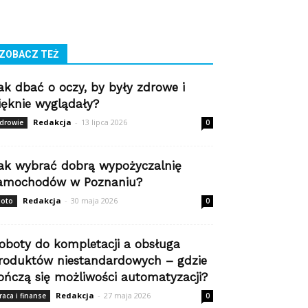
ZOBACZ TEŻ
ak dbać o oczy, by były zdrowe i
ięknie wyglądały?
Redakcja
-
13 lipca 2026
drowie
0
ak wybrać dobrą wypożyczalnię
amochodów w Poznaniu?
Redakcja
-
30 maja 2026
oto
0
oboty do kompletacji a obsługa
roduktów niestandardowych – gdzie
ończą się możliwości automatyzacji?
Redakcja
-
27 maja 2026
raca i finanse
0