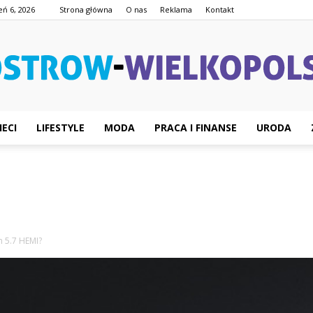
eń 6, 2026
Strona główna
O nas
Reklama
Kontakt
IECI
LIFESTYLE
MODA
PRACA I FINANSE
URODA
Ostrow-
Wielkopolski.pl
m 5.7 HEMI?