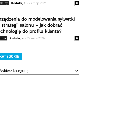
Redakcja
-
27 maja 2026
akupy
0
rządzenia do modelowania sylwetki
 strategii salonu – jak dobrać
echnologię do profilu klienta?
Redakcja
-
27 maja 2026
roda
0
KATEGORIE
tegorie