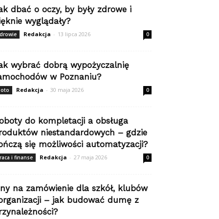
ak dbać o oczy, by były zdrowe i
ięknie wyglądały?
Redakcja
-
13 lipca 2026
drowie
0
ak wybrać dobrą wypożyczalnię
amochodów w Poznaniu?
Redakcja
-
30 maja 2026
oto
0
oboty do kompletacji a obsługa
roduktów niestandardowych – gdzie
ończą się możliwości automatyzacji?
Redakcja
-
27 maja 2026
raca i finanse
0
iny na zamówienie dla szkół, klubów
 organizacji – jak budować dumę z
rzynależności?