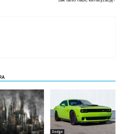
RA
Dodge