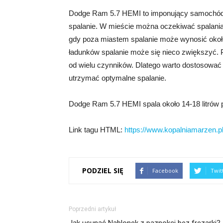
Dodge Ram 5.7 HEMI to imponujący samochód, k
spalanie. W mieście można oczekiwać spalania
gdy poza miastem spalanie może wynosić około 
ładunków spalanie może się nieco zwiększyć. P
od wielu czynników. Dlatego warto dostosować
utrzymać optymalne spalanie.
Dodge Ram 5.7 HEMI spala około 14-18 litrów p
Link tagu HTML:
https://www.kopalniamarzen.pl
PODZIEL SIĘ
Facebook
Twit
Poprzedni artykuł
Jak usunąć Nablonek z paznokci bez frezarki?