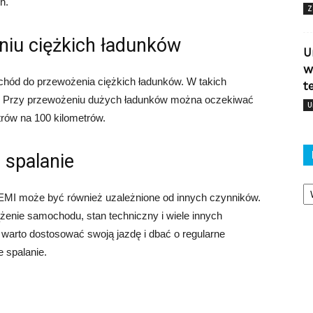
h.
Z
niu ciężkich ładunków
U
w
hód do przewożenia ciężkich ładunków. W takich
t
ć. Przy przewożeniu dużych ładunków można oczekiwać
U
trów na 100 kilometrów.
 spalanie
Ka
EMI może być również uzależnione od innych czynników.
ążenie samochodu, stan techniczny i wiele innych
warto dostosować swoją jazdę i dbać o regularne
 spalanie.