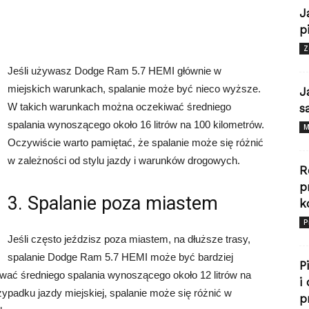
J
p
Z
Jeśli używasz Dodge Ram 5.7 HEMI głównie w
miejskich warunkach, spalanie może być nieco wyższe.
J
W takich warunkach można oczekiwać średniego
s
spalania wynoszącego około 16 litrów na 100 kilometrów.
M
Oczywiście warto pamiętać, że spalanie może się różnić
w zależności od stylu jazdy i warunków drogowych.
R
p
3. Spalanie poza miastem
k
P
Jeśli często jeździsz poza miastem, na dłuższe trasy,
spalanie Dodge Ram 5.7 HEMI może być bardziej
P
ać średniego spalania wynoszącego około 12 litrów na
i
ypadku jazdy miejskiej, spalanie może się różnić w
p