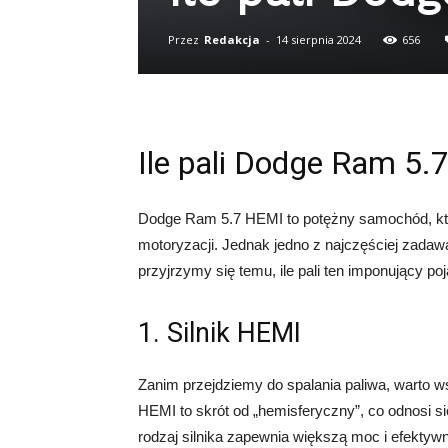
Przez
Redakcja
-
14 sierpnia 2024
656
Ile pali Dodge Ram 5
Dodge Ram 5.7 HEMI to potężny samochód, któ
motoryzacji. Jednak jedno z najczęściej zadaw
przyjrzymy się temu, ile pali ten imponujący po
1. Silnik HEMI
Zanim przejdziemy do spalania paliwa, warto 
HEMI to skrót od „hemisferyczny”, co odnosi s
rodzaj silnika zapewnia większą moc i efektyw