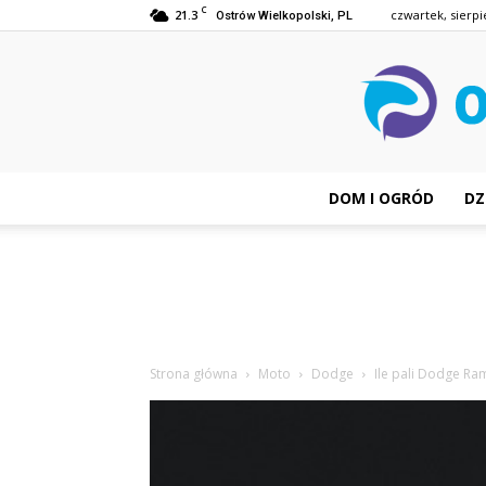
C
21.3
czwartek, sierpi
Ostrów Wielkopolski, PL
DOM I OGRÓD
DZ
Strona główna
Moto
Dodge
Ile pali Dodge Ra