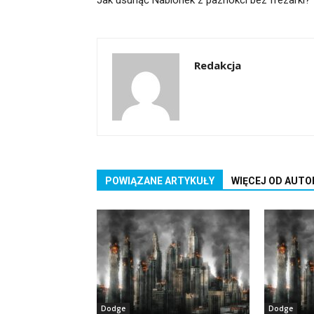
Redakcja
POWIĄZANE ARTYKUŁY
WIĘCEJ OD AUTO
Dodge
Dodge