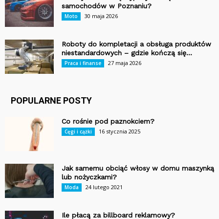
samochodów w Poznaniu?
30 maja 2026
Moto
Roboty do kompletacji a obsługa produktów
niestandardowych – gdzie kończą się...
27 maja 2026
Praca i finanse
POPULARNE POSTY
Co rośnie pod paznokciem?
16 stycznia 2025
Cęgi i cążki
Jak samemu obciąć włosy w domu maszynką
lub nożyczkami?
24 lutego 2021
Moda
Ile płacą za billboard reklamowy?