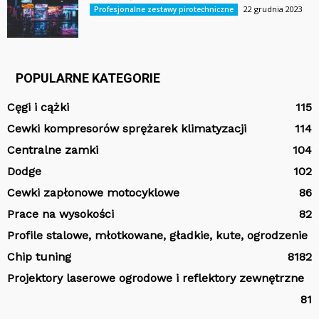
22 grudnia 2023
Profesjonalne zestawy pirotechniczne
POPULARNE KATEGORIE
Cęgi i cążki
115
Cewki kompresorów sprężarek klimatyzacji
114
Centralne zamki
104
Dodge
102
Cewki zapłonowe motocyklowe
86
Prace na wysokości
82
Profile stalowe, młotkowane, gładkie, kute, ogrodzenie
Chip tuning
81
82
Projektory laserowe ogrodowe i reflektory zewnętrzne
81