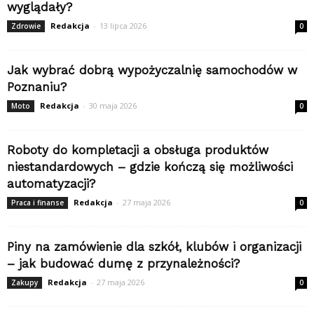
wyglądały?
Redakcja
-
13 lipca 2026
Zdrowie
0
Jak wybrać dobrą wypożyczalnię samochodów w
Poznaniu?
Redakcja
-
30 maja 2026
Moto
0
Roboty do kompletacji a obsługa produktów
niestandardowych – gdzie kończą się możliwości
automatyzacji?
Redakcja
-
27 maja 2026
Praca i finanse
0
Piny na zamówienie dla szkół, klubów i organizacji
– jak budować dumę z przynależności?
Redakcja
-
27 maja 2026
Zakupy
0