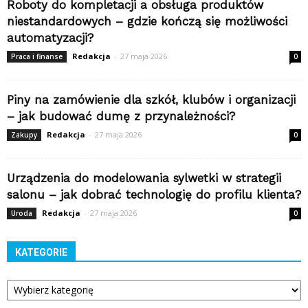
Roboty do kompletacji a obsługa produktów
niestandardowych – gdzie kończą się możliwości
automatyzacji?
Redakcja
-
27 maja 2026
Praca i finanse
0
Piny na zamówienie dla szkół, klubów i organizacji
– jak budować dumę z przynależności?
Redakcja
-
27 maja 2026
Zakupy
0
Urządzenia do modelowania sylwetki w strategii
salonu – jak dobrać technologię do profilu klienta?
Redakcja
-
27 maja 2026
Uroda
0
KATEGORIE
Kategorie