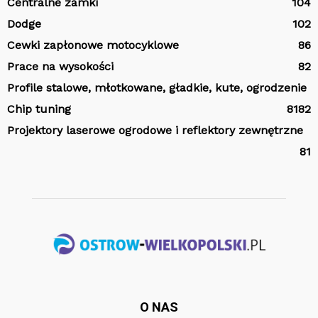
Centralne zamki
104
Dodge
102
Cewki zapłonowe motocyklowe
86
Prace na wysokości
82
Profile stalowe, młotkowane, gładkie, kute, ogrodzenie
Chip tuning
81
82
Projektory laserowe ogrodowe i reflektory zewnętrzne
81
O NAS