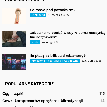
Co rośnie pod paznokciem?
16 stycznia 2025
Cęgi i cążki
Jak samemu obciąć włosy w domu maszynką
lub nożyczkami?
24 lutego 2021
Moda
Ile płacą za billboard reklamowy?
22 grudnia 2023
Profesjonalne zestawy pirotechniczne
POPULARNE KATEGORIE
Cęgi i cążki
115
Cewki kompresorów sprężarek klimatyzacji
114