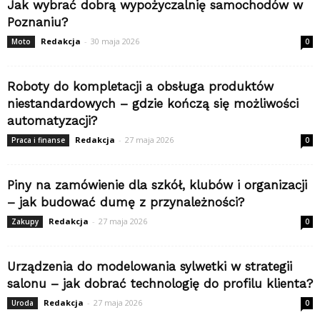
Jak wybrać dobrą wypożyczalnię samochodów w
Poznaniu?
Redakcja
-
30 maja 2026
Moto
0
Roboty do kompletacji a obsługa produktów
niestandardowych – gdzie kończą się możliwości
automatyzacji?
Redakcja
-
27 maja 2026
Praca i finanse
0
Piny na zamówienie dla szkół, klubów i organizacji
– jak budować dumę z przynależności?
Redakcja
-
27 maja 2026
Zakupy
0
Urządzenia do modelowania sylwetki w strategii
salonu – jak dobrać technologię do profilu klienta?
Redakcja
-
27 maja 2026
Uroda
0