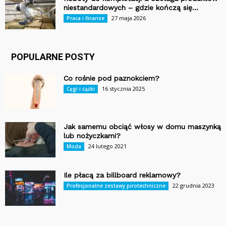
niestandardowych – gdzie kończą się...
27 maja 2026
Praca i finanse
POPULARNE POSTY
Co rośnie pod paznokciem?
16 stycznia 2025
Cęgi i cążki
Jak samemu obciąć włosy w domu maszynką
lub nożyczkami?
24 lutego 2021
Moda
Ile płacą za billboard reklamowy?
22 grudnia 2023
Profesjonalne zestawy pirotechniczne