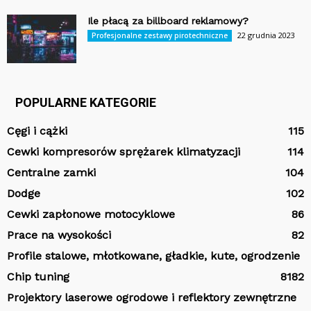
Ile płacą za billboard reklamowy?
22 grudnia 2023
Profesjonalne zestawy pirotechniczne
POPULARNE KATEGORIE
Cęgi i cążki
115
Cewki kompresorów sprężarek klimatyzacji
114
Centralne zamki
104
Dodge
102
Cewki zapłonowe motocyklowe
86
Prace na wysokości
82
Profile stalowe, młotkowane, gładkie, kute, ogrodzenie
Chip tuning
81
82
Projektory laserowe ogrodowe i reflektory zewnętrzne