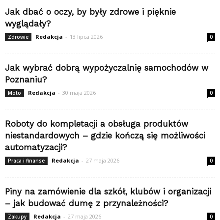
Jak dbać o oczy, by były zdrowe i pięknie
wyglądały?
Redakcja
-
13 lipca 2026
Zdrowie
0
Jak wybrać dobrą wypożyczalnię samochodów w
Poznaniu?
Redakcja
-
30 maja 2026
Moto
0
Roboty do kompletacji a obsługa produktów
niestandardowych – gdzie kończą się możliwości
automatyzacji?
Redakcja
-
27 maja 2026
Praca i finanse
0
Piny na zamówienie dla szkół, klubów i organizacji
– jak budować dumę z przynależności?
Redakcja
-
27 maja 2026
Zakupy
0