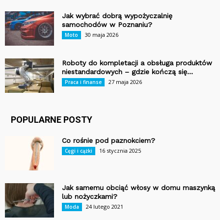
Jak wybrać dobrą wypożyczalnię
samochodów w Poznaniu?
30 maja 2026
Moto
Roboty do kompletacji a obsługa produktów
niestandardowych – gdzie kończą się...
27 maja 2026
Praca i finanse
POPULARNE POSTY
Co rośnie pod paznokciem?
16 stycznia 2025
Cęgi i cążki
Jak samemu obciąć włosy w domu maszynką
lub nożyczkami?
24 lutego 2021
Moda